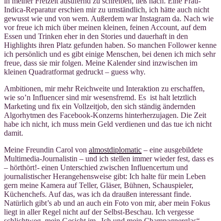
in meiner Freizeit ausufernd zu schreiben, ließ nach. Eine Frau-
Indica-Reparatur erschien mir zu umständlich, ich hätte auch nicht
gewusst wie und von wem. Außerdem war Instagram da. Nach wie
vor freue ich mich über meinen kleinen, feinen Account, auf dem
Essen und Trinken eher in den Stories und dauerhaft in den
Highlights ihren Platz gefunden haben. So manchen Follower kenne
ich persönlich und es gibt einige Menschen, bei denen ich mich sehr
freue, dass sie mir folgen. Meine Kalender sind inzwischen im
kleinen Quadratformat gedruckt – guess why.
Ambitionen, mir mehr Reichweite und Interaktion zu erschaffen,
wie so’n Influencer sind mir wesensfremd. Es ist halt letztlich
Marketing und fix ein Vollzeitjob, den sich ständig ändernden
Algorhytmen des Facebook-Konzerns hinterherzujagen. Die Zeit
habe ich nicht, ich muss mein Geld verdienen und das tue ich nicht
damit.
Meine Freundin Carol von
almostdiplomatic
– eine ausgebildete
Multimedia-Journalistin – und ich stellen immer wieder fest, dass es
– hörthört!- einen Unterschied zwischen Influencertum und
journalistischer Herangehensweise gibt: Ich halte für mein Leben
gern meine Kamera auf Teller, Gläser, Bühnen, Schauspieler,
Küchenchefs. Auf das, was ich da draußen interessant finde.
Natürlich gibt’s ab und an auch ein Foto von mir, aber mein Fokus
liegt in aller Regel nicht auf der Selbst-Beschau. Ich vergesse
schlichtweg, mein Gesicht im „Ich und mein Champagnerglas“-