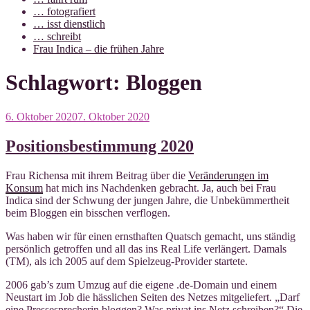
… fotografiert
… isst dienstlich
… schreibt
Frau Indica – die frühen Jahre
Schlagwort:
Bloggen
Veröffentlicht
6. Oktober 2020
7. Oktober 2020
am
Positionsbestimmung 2020
Frau Richensa mit ihrem Beitrag über die
Veränderungen im
Konsum
hat mich ins Nachdenken gebracht. Ja, auch bei Frau
Indica sind der Schwung der jungen Jahre, die Unbekümmertheit
beim Bloggen ein bisschen verflogen.
Was haben wir für einen ernsthaften Quatsch gemacht, uns ständig
persönlich getroffen und all das ins Real Life verlängert. Damals
(TM), als ich 2005 auf dem Spielzeug-Provider startete.
2006 gab’s zum Umzug auf die eigene .de-Domain und einem
Neustart im Job die hässlichen Seiten des Netzes mitgeliefert. „Darf
eine Pressesprecherin bloggen? Was privat ins Netz schreiben?“ Die