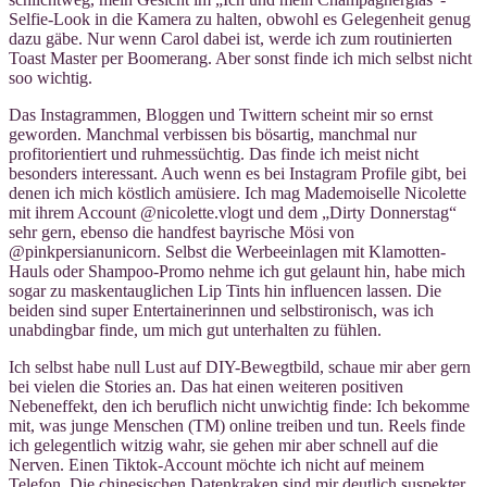
Selfie-Look in die Kamera zu halten, obwohl es Gelegenheit genug
dazu gäbe. Nur wenn Carol dabei ist, werde ich zum routinierten
Toast Master per Boomerang. Aber sonst finde ich mich selbst nicht
soo wichtig.
Das Instagrammen, Bloggen und Twittern scheint mir so ernst
geworden. Manchmal verbissen bis bösartig, manchmal nur
profitorientiert und ruhmessüchtig. Das finde ich meist nicht
besonders interessant. Auch wenn es bei Instagram Profile gibt, bei
denen ich mich köstlich amüsiere. Ich mag Mademoiselle Nicolette
mit ihrem Account @nicolette.vlogt und dem „Dirty Donnerstag“
sehr gern, ebenso die handfest bayrische Mösi von
@pinkpersianunicorn. Selbst die Werbeeinlagen mit Klamotten-
Hauls oder Shampoo-Promo nehme ich gut gelaunt hin, habe mich
sogar zu maskentauglichen Lip Tints hin influencen lassen. Die
beiden sind super Entertainerinnen und selbstironisch, was ich
unabdingbar finde, um mich gut unterhalten zu fühlen.
Ich selbst habe null Lust auf DIY-Bewegtbild, schaue mir aber gern
bei vielen die Stories an. Das hat einen weiteren positiven
Nebeneffekt, den ich beruflich nicht unwichtig finde: Ich bekomme
mit, was junge Menschen (TM) online treiben und tun. Reels finde
ich gelegentlich witzig wahr, sie gehen mir aber schnell auf die
Nerven. Einen Tiktok-Account möchte ich nicht auf meinem
Telefon. Die chinesischen Datenkraken sind mir deutlich suspekter