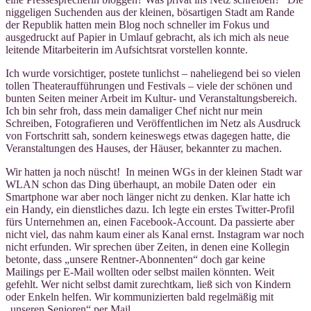
niggeligen Suchenden aus der kleinen, bösartigen Stadt am Rande
der Republik hatten mein Blog noch schneller im Fokus und
ausgedruckt auf Papier in Umlauf gebracht, als ich mich als neue
leitende Mitarbeiterin im Aufsichtsrat vorstellen konnte.
Ich wurde vorsichtiger, postete tunlichst – naheliegend bei so vielen
tollen Theateraufführungen und Festivals – viele der schönen und
bunten Seiten meiner Arbeit im Kultur- und Veranstaltungsbereich.
Ich bin sehr froh, dass mein damaliger Chef nicht nur mein
Schreiben, Fotografieren und Veröffentlichen im Netz als Ausdruck
von Fortschritt sah, sondern keineswegs etwas dagegen hatte, die
Veranstaltungen des Hauses, der Häuser, bekannter zu machen.
Wir hatten ja noch nüscht! In meinen WGs in der kleinen Stadt war
WLAN schon das Ding überhaupt, an mobile Daten oder ein
Smartphone war aber noch länger nicht zu denken. Klar hatte ich
ein Handy, ein dienstliches dazu. Ich legte ein erstes Twitter-Profil
fürs Unternehmen an, einen Facebook-Account. Da passierte aber
nicht viel, das nahm kaum einer als Kanal ernst. Instagram war noch
nicht erfunden. Wir sprechen über Zeiten, in denen eine Kollegin
betonte, dass „unsere Rentner-Abonnenten“ doch gar keine
Mailings per E-Mail wollten oder selbst mailen könnten. Weit
gefehlt. Wer nicht selbst damit zurechtkam, ließ sich von Kindern
oder Enkeln helfen. Wir kommunizierten bald regelmäßig mit
„unseren Senioren“ per Mail.