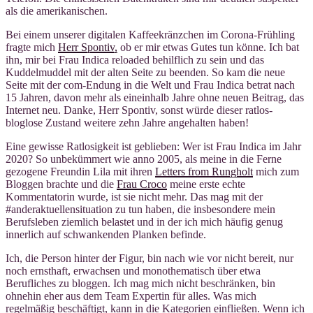
als die amerikanischen.
Bei einem unserer digitalen Kaffeekränzchen im Corona-Frühling
fragte mich
Herr Spontiv,
ob er mir etwas Gutes tun könne. Ich bat
ihn, mir bei Frau Indica reloaded behilflich zu sein und das
Kuddelmuddel mit der alten Seite zu beenden. So kam die neue
Seite mit der com-Endung in die Welt und Frau Indica betrat nach
15 Jahren, davon mehr als eineinhalb Jahre ohne neuen Beitrag, das
Internet neu. Danke, Herr Spontiv, sonst würde dieser ratlos-
bloglose Zustand weitere zehn Jahre angehalten haben!
Eine gewisse Ratlosigkeit ist geblieben: Wer ist Frau Indica im Jahr
2020? So unbekümmert wie anno 2005, als meine in die Ferne
gezogene Freundin Lila mit ihren
Letters from Rungholt
mich zum
Bloggen brachte und die
Frau Croco
meine erste echte
Kommentatorin wurde, ist sie nicht mehr. Das mag mit der
#anderaktuellensituation zu tun haben, die insbesondere mein
Berufsleben ziemlich belastet und in der ich mich häufig genug
innerlich auf schwankenden Planken befinde.
Ich, die Person hinter der Figur, bin nach wie vor nicht bereit, nur
noch ernsthaft, erwachsen und monothematisch über etwa
Berufliches zu bloggen. Ich mag mich nicht beschränken, bin
ohnehin eher aus dem Team Expertin für alles. Was mich
regelmäßig beschäftigt, kann in die Kategorien einfließen. Wenn ich