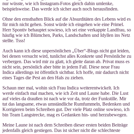
nur wüsste, wie ich Instagram-Fotos gleich dahin umlenke,
beispielsweise. Das werde ich sicher auch noch herausfinden.
Ohne den ernsthaften Blick auf die Absurditäten des Lebens wird es
für mich nicht gehen. Sonst würde ich eingehen wie eine Primel.
Herr Spontiv behauptet sowieso, ich sei eine verkappte Landfrau, so
häufig wie ich Blümchen, Parks, Landschaften und Idyllen ins Netz
stellte. Tsss!
Auch kann ich diese unpersönlichen „Über“-Blogs nicht gut leiden,
bei denen versucht wird, tunlichst alles Konkrete und Persönliche zu
verbergen. Das wird mir zu glatt, ich gleite daran ab. Privat muss es
nicht sein, persönlich aber bitte in jedem Fall. Diese neue Frau
Indica allerdings ist öffentlich sichtbar. Ich hoffe, mir dadurch nicht
eines Tages die Pest an den Hals zu ziehen.
Schaun mer mal, wohin sich Frau Indica weiterentwickelt. Ich
werde einfach mal machen, wie ich Zeit und Laune habe. Die Lust
auf vieles da draußen ist nach wie vor da, trotz der Funkstille. Mir
tut das langsame, etwas umständliche Rumfummeln, Bedenken und
Korrigieren beim Schreiben gut. Der viele Platz online sowieso, ich
bin Team Langstrecke, mag es Gedanken hin- und herzubewegen.
Meine Laune ist nach dem Schreiben dieser ersten beiden Beiträge
jedenfalls gleich gestiegen. Das ist sicher nicht die schlechteste