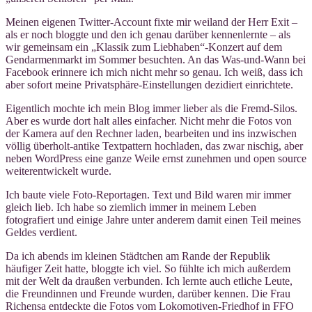
Meinen eigenen Twitter-Account fixte mir weiland der Herr Exit –
als er noch bloggte und den ich genau darüber kennenlernte – als
wir gemeinsam ein „Klassik zum Liebhaben“-Konzert auf dem
Gendarmenmarkt im Sommer besuchten. An das Was-und-Wann bei
Facebook erinnere ich mich nicht mehr so genau. Ich weiß, dass ich
aber sofort meine Privatsphäre-Einstellungen dezidiert einrichtete.
Eigentlich mochte ich mein Blog immer lieber als die Fremd-Silos.
Aber es wurde dort halt alles einfacher. Nicht mehr die Fotos von
der Kamera auf den Rechner laden, bearbeiten und ins inzwischen
völlig überholt-antike Textpattern hochladen, das zwar nischig, aber
neben WordPress eine ganze Weile ernst zunehmen und open source
weiterentwickelt wurde.
Ich baute viele Foto-Reportagen. Text und Bild waren mir immer
gleich lieb. Ich habe so ziemlich immer in meinem Leben
fotografiert und einige Jahre unter anderem damit einen Teil meines
Geldes verdient.
Da ich abends im kleinen Städtchen am Rande der Republik
häufiger Zeit hatte, bloggte ich viel. So fühlte ich mich außerdem
mit der Welt da draußen verbunden. Ich lernte auch etliche Leute,
die Freundinnen und Freunde wurden, darüber kennen. Die Frau
Richensa entdeckte die Fotos vom Lokomotiven-Friedhof in FFO