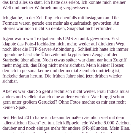
das fand alles so statt. Ich hatte das erlebt. Ich konnte mich meiner
Welt und meiner Wahrnehmung vergewissern.
Ich glaube, in der Zeit fing ich ebenfalls mit Instagram an. Die
Formate waren gerade erst mehr als quadratisch geworden. An
Stories war noch nicht zu denken, Snapchat nicht erfunden.
Irgendwann war Textpattern als CMS zu antik geworden. Erst
klappte das Foto-Hochladen nicht mehr, weder auf direktem Weg
noch über die FTP-Server-Anbindung . Schließlich hatte ich immer
irgendeine hässliche Überzeile mit kryptischem Zeugs auf der
Startseite über allem. Noch etwas später war dann gar kein Zugriff
mehr möglich, das Blog nicht mehr sichtbar. Mein kleiner Hoster,
den ich in persona kenne und der medial ziemlich umtriebig ist,
frickelte daran herum. Die frühen Jahre sind jetzt drüben wieder
sichtbar.
Aber es war klar: So geht’s technisch nicht weiter. Frau Indica muss
anders und vielleicht auch eine andere werden. Wer bloggt schon
gern unter großem Geruckel? Ohne Fotos machte es mir erst recht
keinen Spaß.
Seit Herbst 2015 habe ich bekanntermaßen ziemlich viel mit dem
„dienstlichen Essen“ zu tun. Ich klöppele jede Woche 8.000 Zeichen
darüber und noch einiges mehr für andere (PR-)Kunden. Mein Elan,