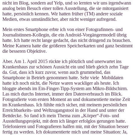
nicht im Blog, sondern auf Yelp, und so lernten wir uns irgendwann
analog beim Besuch einer tollen Ausstellung, die sie mitorganisiert
hatte, persönlich kennen. Wir hatten früher (TM) andere soziale
Medien, etwas umständlicher, aber nicht weniger aufregend.
Mein erstes Smartphone erbte ich von einer Fotografinnen- und
Journalistinnen-Kollegin, die ein Android-Vorgängermodell übrig
hatte. Ich hatte recht lange gedacht, das nicht dringend zu brauchen.
Meine Kamera hatte die größeren Speicherkarten und ganz bestimmt
die besseren Objektive.
Aber. Am 1. April 2015 rückte ich plötzlich und unerwartet ins
Krankenhaus zur schönen Aussicht ein und blieb gleich zehn Tage
da. Gut, dass ich kurz zuvor, wenn auch grummelnd, das
Smartphone in Betrieb genommen hatte. Sehr viele Mobildaten
hatte ich noch nicht, die Netze waren wackliger als heute. Ich
bloggte abends im Ein-Finger-Tipp-System am Mikro-Bildschirm.
Las mich durchs Internet, immer den Datenverbrauch im Blick.
Fotografierte vom ersten Moment an und dokumentierte meine Zeit
im Krankenhaus. Ich fühlte mich sicher, mit meinem persönlichen
Erreichbarkeits- und Weltzugangstool in der Hand und unter der
Bettdecke. So fand ich mein Thema zum „Körper“-Foto- und
Ausstellungsprojekt, mit dem ich länger erfolglos gerungen hatte.
Telefonieren und Fotografieren halfen mir, mit der Situation besser
fertig zu werden. Ich dokumentierte mich und meine Situation: Ja,