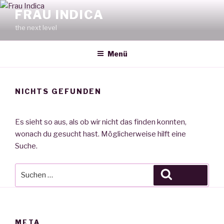
Zum
FRAU INDICA
Inhalt
the next level
springen
Menü
NICHTS GEFUNDEN
Es sieht so aus, als ob wir nicht das finden konnten,
wonach du gesucht hast. Möglicherweise hilft eine
Suche.
Suche
Suchen
nach:
META