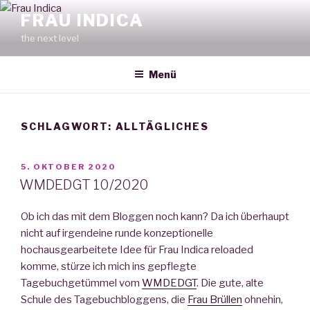
Zum
FRAU INDICA
Inhalt
the next level
springen
Menü
SCHLAGWORT:
ALLTÄGLICHES
VERÖFFENTLICHT
5. OKTOBER 2020
AM
WMDEDGT 10/2020
Ob ich das mit dem Bloggen noch kann? Da ich überhaupt
nicht auf irgendeine runde konzeptionelle
hochausgearbeitete Idee für Frau Indica reloaded
komme, stürze ich mich ins gepflegte
Tagebuchgetümmel vom
WMDEDGT
. Die gute, alte
Schule des Tagebuchbloggens, die
Frau Brüllen
ohnehin,