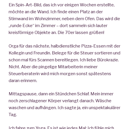
Ein Spin-Art-Bild, das ich vor einigen Wochen erstellte,
möchte an die Wand. Ich finde einen Platz an der
Stirnwand im Wohnzimmer, neben dem Ofen. Das wird die
„runde Ecke“ im Zimmer – dort sammeln sich lauter
kreisförmige Objekte an. Die 70er lassen grüßen!
Orga für das nächste, halbdienstliche Pizza-Essen mit der
Kollegin und Freundin. Belege für die Steuer sortieren und
schon mal fürs Scannen bereitlegen. Ich liebe Bürokrazie.
Nicht. Aber die pingelige Mitarbeiterin meiner
Steuerberaterin wird mich morgen sonst spätestens
daran erinnern.
Mittagspause, dann ein Stündchen Schlaf. Mein immer
noch zerschlagener Körper verlangt danach. Wäsche
waschen und aufhängen. Ich sagte ja, ein unspektakulärer
Tag.
Ich fahre zum Yoga. Es ist wie jedes Mal: Ich fühle mich