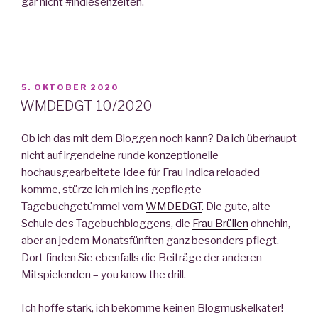
gar nicht #indiesenzeiten.
VERÖFFENTLICHT
5. OKTOBER 2020
AM
WMDEDGT 10/2020
Ob ich das mit dem Bloggen noch kann? Da ich überhaupt
nicht auf irgendeine runde konzeptionelle
hochausgearbeitete Idee für Frau Indica reloaded
komme, stürze ich mich ins gepflegte
Tagebuchgetümmel vom
WMDEDGT
. Die gute, alte
Schule des Tagebuchbloggens, die
Frau Brüllen
ohnehin,
aber an jedem Monatsfünften ganz besonders pflegt.
Dort finden Sie ebenfalls die Beiträge der anderen
Mitspielenden – you know the drill.
Ich hoffe stark, ich bekomme keinen Blogmuskelkater!