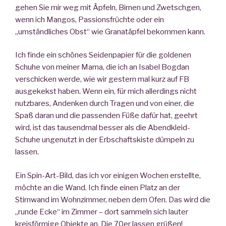
gehen Sie mir weg mit Äpfeln, Birnen und Zwetschgen,
wenn ich Mangos, Passionsfrüchte oder ein
„umständliches Obst“ wie Granatäpfel bekommen kann.
Ich finde ein schönes Seidenpapier für die goldenen
Schuhe von meiner Mama, die ich an Isabel Bogdan
verschicken werde, wie wir gestern mal kurz auf FB
ausgekekst haben. Wenn ein, für mich allerdings nicht
nutzbares, Andenken durch Tragen und von einer, die
Spaß daran und die passenden Füße dafür hat, geehrt
wird, ist das tausendmal besser als die Abendkleid-
Schuhe ungenutzt in der Erbschaftskiste dümpeln zu
lassen.
Ein Spin-Art-Bild, das ich vor einigen Wochen erstellte,
möchte an die Wand. Ich finde einen Platz an der
Stirnwand im Wohnzimmer, neben dem Ofen. Das wird die
„runde Ecke“ im Zimmer – dort sammeln sich lauter
kreisförmige Objekte an. Die 70er lassen grüßen!