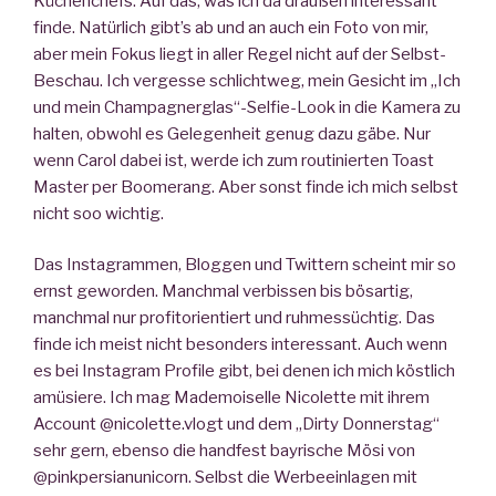
Küchenchefs. Auf das, was ich da draußen interessant
finde. Natürlich gibt’s ab und an auch ein Foto von mir,
aber mein Fokus liegt in aller Regel nicht auf der Selbst-
Beschau. Ich vergesse schlichtweg, mein Gesicht im „Ich
und mein Champagnerglas“-Selfie-Look in die Kamera zu
halten, obwohl es Gelegenheit genug dazu gäbe. Nur
wenn Carol dabei ist, werde ich zum routinierten Toast
Master per Boomerang. Aber sonst finde ich mich selbst
nicht soo wichtig.
Das Instagrammen, Bloggen und Twittern scheint mir so
ernst geworden. Manchmal verbissen bis bösartig,
manchmal nur profitorientiert und ruhmessüchtig. Das
finde ich meist nicht besonders interessant. Auch wenn
es bei Instagram Profile gibt, bei denen ich mich köstlich
amüsiere. Ich mag Mademoiselle Nicolette mit ihrem
Account @nicolette.vlogt und dem „Dirty Donnerstag“
sehr gern, ebenso die handfest bayrische Mösi von
@pinkpersianunicorn. Selbst die Werbeeinlagen mit